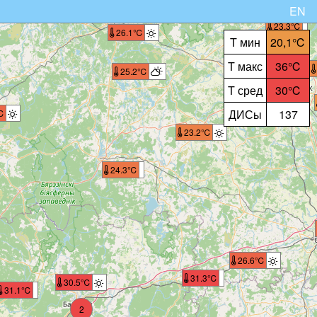
EN
23.3℃
26.1℃
T мин
20,1℃
T макс
36℃
25.2℃
T сред
30℃
ДИСы
137
℃
23.2℃
24.3℃
26.6℃
31.3℃
30.5℃
31.1℃
2