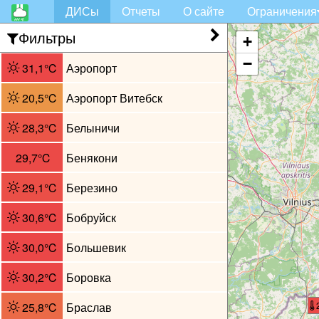
ДИСы
Отчеты
О сайте
Ограничения
Фильтры
+
−
31,1℃
Аэропорт
20,5℃
Аэропорт Витебск
28,3℃
Белыничи
29,7℃
Бенякони
29,1℃
Березино
30,6℃
Бобруйск
30,0℃
Большевик
30,2℃
Боровка
25,8℃
Браслав