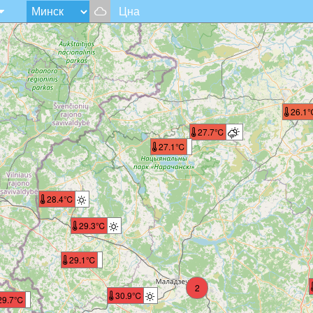
Цна
26.1
27.7℃
27.1℃
28.4℃
29.3℃
29.1℃
2
30.9℃
29.7℃