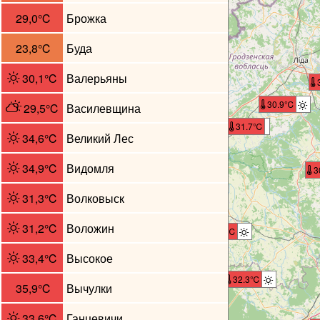
29,0℃
Брожка
23,8℃
Буда
30.1℃
30,1℃
Валерьяны
30.9℃
29,5℃
Василевщина
30.7℃
31.7℃
34,6℃
Великий Лес
34,9℃
Видомля
31.4℃
3
31,3℃
Волковыск
31,2℃
Воложин
31.3℃
33,4℃
Высокое
32.3℃
35,9℃
Вычулки
33,6℃
Ганцевичи